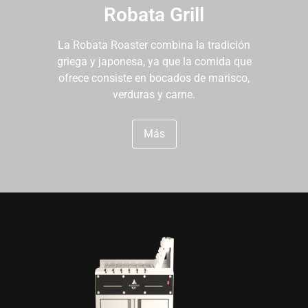
Robata Grill
La Robata Roaster combina la tradición
griega y japonesa, ya que la comida que
ofrece consiste en bocados de marisco,
verduras y carne.
Más