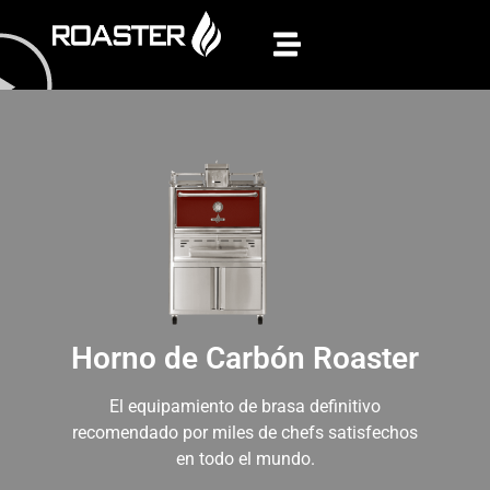
Horno de Carbón Roaster
El equipamiento de brasa definitivo
recomendado por miles de chefs satisfechos
en todo el mundo.